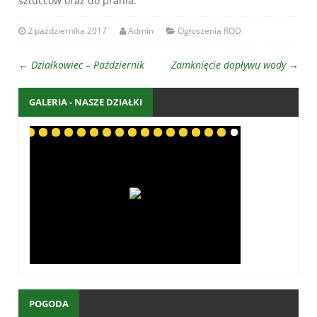
sztućców oraz do prania.
2 października 2017
Admin
Ogłoszenia ROD
←
Działkowiec – Październik
Zamknięcie dopływu wody
→
GALERIA - NASZE DZIAŁKI
POGODA