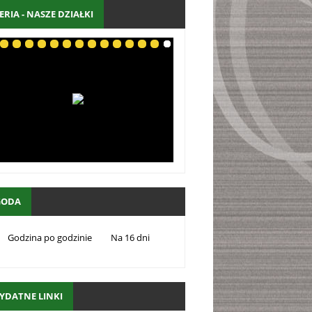
ERIA - NASZE DZIAŁKI
GODA
Godzina po godzinie
Na 16 dni
YDATNE LINKI