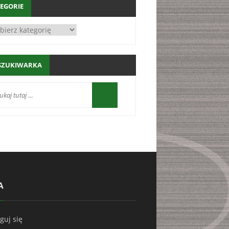
EGORIE
SZUKIWARKA
A
guj się