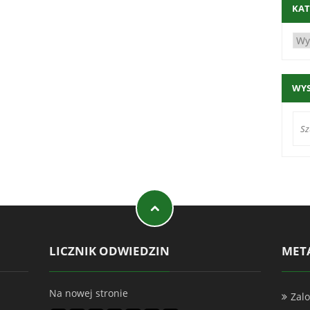
KAT
WY
LICZNIK ODWIEDZIN
MET
Na nowej stronie
Zalo