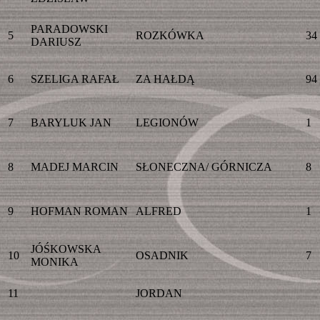
PARADOWSKI
5
ROZKÓWKA
34
DARIUSZ
6
SZELIGA RAFAŁ
ZA HAŁDĄ
94
7
BARYLUK JAN
LEGIONÓW
1
8
MADEJ MARCIN
SŁONECZNA/ GÓRNICZA
8
9
HOFMAN ROMAN
ALFRED
1
JÓŚKOWSKA
10
OSADNIK
7
MONIKA
11
JORDAN