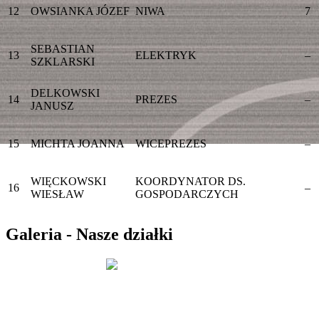
12
OWSIANKA JÓZEF
NIWA
7
SEBASTIAN
13
ELEKTRYK
–
SZKLARSKI
DELKOWSKI
14
PREZES
–
JANUSZ
15
MICHTA JOANNA
WICEPREZES
–
WIĘCKOWSKI
KOORDYNATOR DS.
16
–
WIESŁAW
GOSPODARCZYCH
Galeria - Nasze działki