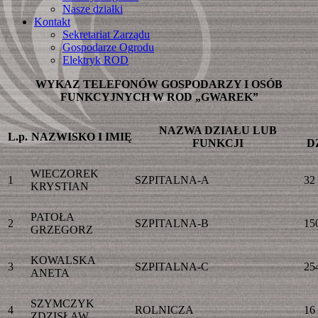
Nasze działki
Kontakt
Sekretariat Zarządu
Gospodarze Ogrodu
Elektryk ROD
WYKAZ TELEFONÓW GOSPODARZY I OSÓB
FUNKCYJNYCH W ROD „GWAREK”
NAZWA DZIAŁU LUB
L.p.
NAZWISKO I IMIĘ
FUNKCJI
D
WIECZOREK
1
SZPITALNA-A
32
KRYSTIAN
PATOŁA
2
SZPITALNA-B
15
GRZEGORZ
KOWALSKA
3
SZPITALNA-C
25
ANETA
SZYMCZYK
4
ROLNICZA
16
ZDZISŁAW