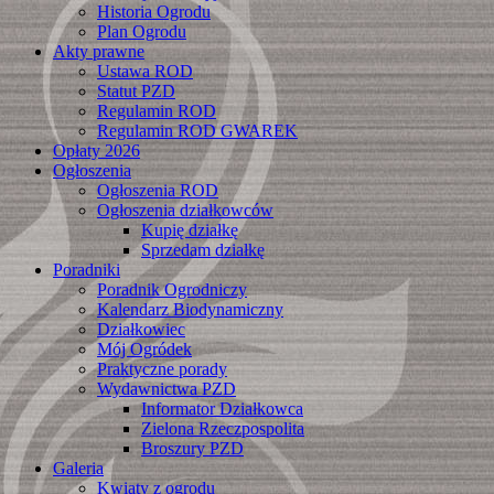
Historia Ogrodu
Plan Ogrodu
Akty prawne
Ustawa ROD
Statut PZD
Regulamin ROD
Regulamin ROD GWAREK
Opłaty 2026
Ogłoszenia
Ogłoszenia ROD
Ogłoszenia działkowców
Kupię działkę
Sprzedam działkę
Poradniki
Poradnik Ogrodniczy
Kalendarz Biodynamiczny
Działkowiec
Mój Ogródek
Praktyczne porady
Wydawnictwa PZD
Informator Działkowca
Zielona Rzeczpospolita
Broszury PZD
Galeria
Kwiaty z ogrodu