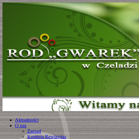
Aktualności
O nas
Zarząd
Komisja Rewizyjna