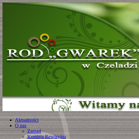
Aktualności
O nas
Zarząd
Komisja Rewizyjna