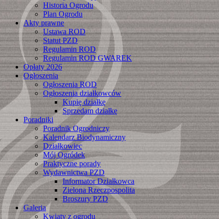
Historia Ogrodu
Plan Ogrodu
Akty prawne
Ustawa ROD
Statut PZD
Regulamin ROD
Regulamin ROD GWAREK
Opłaty 2026
Ogłoszenia
Ogłoszenia ROD
Ogłoszenia działkowców
Kupię działkę
Sprzedam działkę
Poradniki
Poradnik Ogrodniczy
Kalendarz Biodynamiczny
Działkowiec
Mój Ogródek
Praktyczne porady
Wydawnictwa PZD
Informator Działkowca
Zielona Rzeczpospolita
Broszury PZD
Galeria
Kwiaty z ogrodu