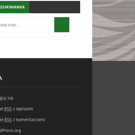
SZUKIWARKA
A
guj się
ał
RSS
z wpisami
ał
RSS
z komentarzami
dPress.org