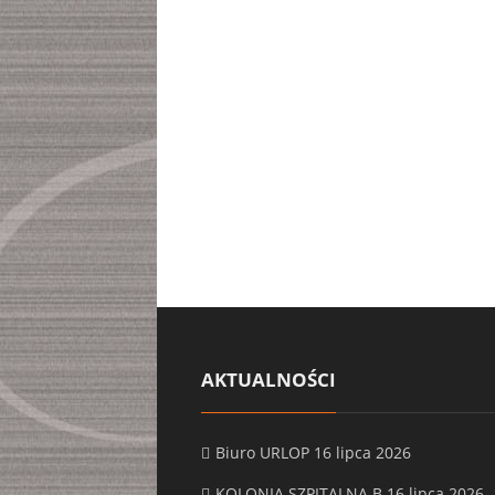
AKTUALNOŚCI
Biuro URLOP
16 lipca 2026
KOLONIA SZPITALNA B
16 lipca 2026