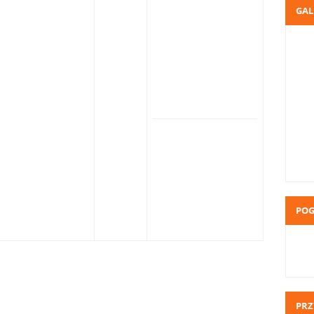
GAL
PO
PRZ