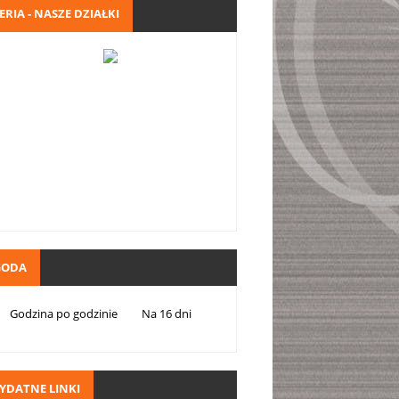
ERIA - NASZE DZIAŁKI
GODA
Godzina po godzinie
Na 16 dni
YDATNE LINKI