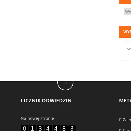
WY
LICZNIK ODWIEDZIN
MET
Na nowej stronie
Zalo
Kan