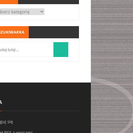
SZUKIWARKA
A
guj się
ał
RSS
z wpisami