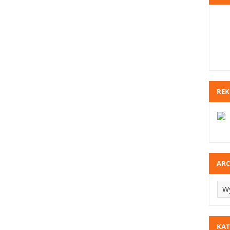
RE
AR
KAT