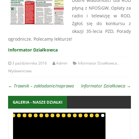
Dobre wiadomości dla ROD
płyną z NFOŚiGW, Opłaty za
radio i telewizję w ROD,
Zgłoś się do konkursu z
okazji 35-lecia PZD, Porady
ogrodnicze. Polecamy lekturze!
Informator Działkowca
3 października 2016
Admin
Informator Działkowca
,
Wydawnictwa
←
Trawnik – zakładanie/naprawa
Informator Działkowca
→
GALERIA - NASZE DZIAŁKI