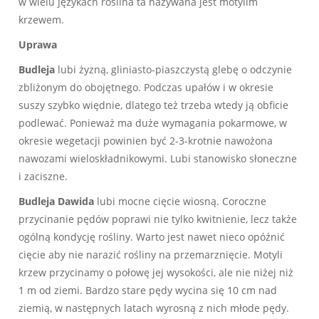
w wielu językach roślina ta nazywana jest motylim
krzewem.
Uprawa
Budleja
lubi żyzną, gliniasto-piaszczystą glebę o odczynie
zbliżonym do obojętnego. Podczas upałów i w okresie
suszy szybko więdnie, dlatego też trzeba wtedy ją obficie
podlewać. Ponieważ ma duże wymagania pokarmowe, w
okresie wegetacji powinien być 2-3-krotnie nawożona
nawozami wieloskładnikowymi. Lubi stanowisko słoneczne
i zaciszne.
Budleja Dawida
lubi mocne cięcie wiosną. Coroczne
przycinanie pędów poprawi nie tylko kwitnienie, lecz także
ogólną kondycję rośliny. Warto jest nawet nieco opóźnić
cięcie aby nie narazić rośliny na przemarznięcie. Motyli
krzew przycinamy o połowę jej wysokości, ale nie niżej niż
1 m od ziemi. Bardzo stare pędy wycina się 10 cm nad
ziemią, w następnych latach wyrosną z nich młode pędy.