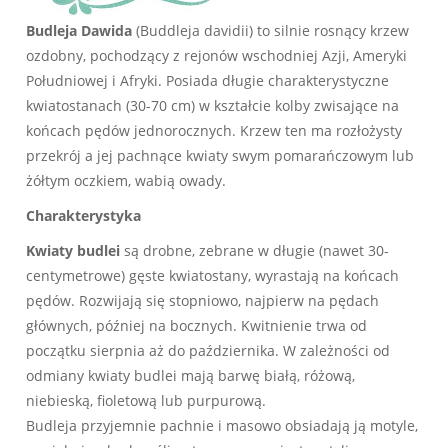
Budleja Dawida
(Buddleja davidii) to silnie rosnący krzew
ozdobny, pochodzący z rejonów wschodniej Azji, Ameryki
Południowej i Afryki. Posiada długie charakterystyczne
kwiatostanach (30-70 cm) w kształcie kolby zwisające na
końcach pędów jednorocznych. Krzew ten ma rozłożysty
przekrój a jej pachnące kwiaty swym pomarańczowym lub
żółtym oczkiem, wabią owady.
Charakterystyka
Kwiaty budlei
są drobne, zebrane w długie (nawet 30-
centymetrowe) gęste kwiatostany, wyrastają na końcach
pędów. Rozwijają się stopniowo, najpierw na pędach
głównych, później na bocznych. Kwitnienie trwa od
początku sierpnia aż do października. W zależności od
odmiany kwiaty budlei mają barwę białą, różową,
niebieską, fioletową lub purpurową.
Budleja przyjemnie pachnie i masowo obsiadają ją motyle,