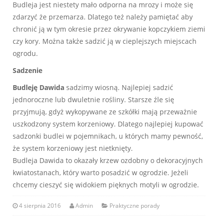
Budleja jest niestety mało odporna na mrozy i może się
zdarzyć że przemarza. Dlatego też należy pamiętać aby
chronić ją w tym okresie przez okrywanie kopczykiem ziemi
czy kory. Można także sadzić ją w cieplejszych miejscach
ogrodu.
Sadzenie
Budleję Dawida
sadzimy wiosną. Najlepiej sadzić
jednoroczne lub dwuletnie rośliny. Starsze źle się
przyjmują, gdyż wykopywane ze szkółki mają przeważnie
uszkodzony system korzeniowy. Dlatego najlepiej kupować
sadzonki budlei w pojemnikach, u których mamy pewność,
że system korzeniowy jest nietknięty.
Budleja Dawida to okazały krzew ozdobny o dekoracyjnych
kwiatostanach, który warto posadzić w ogrodzie. Jeżeli
chcemy cieszyć się widokiem pięknych motyli w ogrodzie.
4 sierpnia 2016
Admin
Praktyczne porady