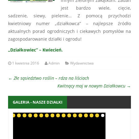
innym zielonym zakątkom. Zadań
jest bardzo wiele, cięcie,
sadzenie, siewy, pielenie… Z pomocą przychodzi
kwietniowy numer „działkowca” – najlepsze źródło
aktualnych porad ogrodniczych i ciekawych pomysłów na
zagospodarowanie działki i ogrodu!
„Działkowiec” – Kwiecień.
1 kwietnia 2016
Admin
Wydawnictwa
←
Złe sąsiedztwo roślin – rdza na liściach
Kwitnący maj w nowym Działkowcu
→
GALERIA - NASZE DZIAŁKI