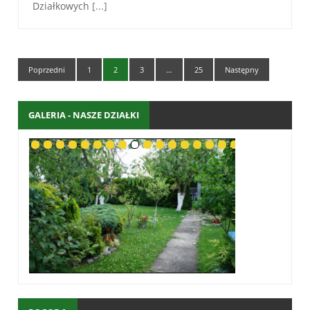
Działkowych
[...]
Poprzedni
1
2
3
…
25
Następny
GALERIA - NASZE DZIAŁKI