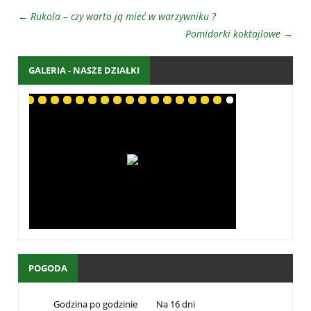
←
Rukola – czy warto ją mieć w warzywniku ?
Pomidorki koktajlowe
→
GALERIA - NASZE DZIAŁKI
POGODA
Godzina po godzinie
Na 16 dni